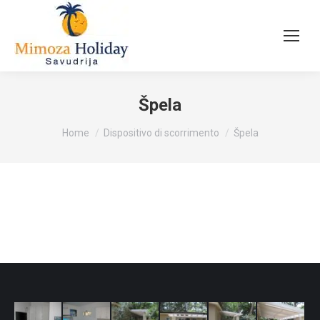
Špela
Tu sei qui:
Home
Dispositivo di scorrimento
Špela