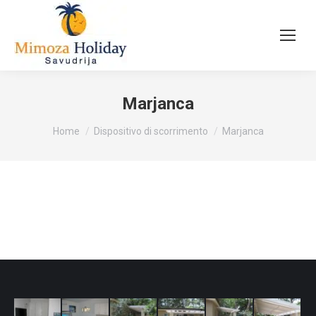
Marjanca
Tu sei qui:
Home
Dispositivo di scorrimento
Marjanca